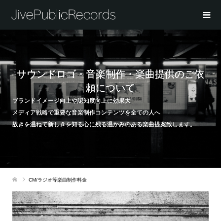
サウンドロゴ・音楽制作・楽曲提供のご依
頼について
ブランドイメージ向上や認知度向上に効果大
メディア戦略で重要な音楽制作コンテンツを全ての人へ
故きを温ねて新しきを知る心に残る温かみのある楽曲提案致します。
CM/ラジオ等楽曲制作料金