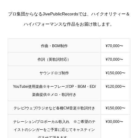
プロ集団からなるJivePublicRecordsでは、ハイクオリティー＆
ハイパフォーマンスな作品をお届け致します。
作曲・BGM制作
¥70,000〜
作詞（英歌詞対応）
¥70,000〜
サウンドロゴ制作
¥150,000〜
YouTube使用楽曲※キーフレーズOP・BGM・ED/
¥120,000〜
楽曲提供※メロ・歌詞付き
テレビ/ウェブ/ラジオなど各種CM音楽※歌詞付き
¥150,000〜
ナレーション/プロボーカル歌入れ ※ご希望のテ
¥30,000〜
イストのシンガーをご予算に応じてキャスティン
グさせて頂きます。