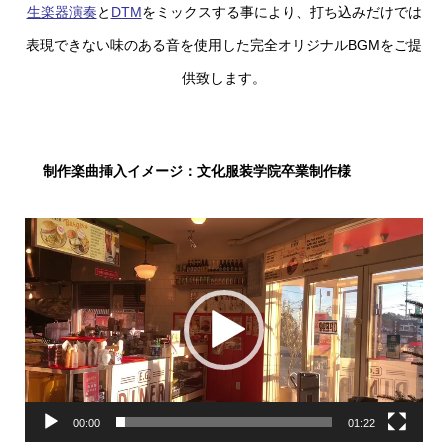
生楽器演奏
と
DTM
をミックスする事により、打ち込みだけでは
表現できない味のある音を使用した完全オリジナルBGMをご提
供致します。
制作楽曲挿入イメージ：文化服装学院卒業制作様
動
画
プ
レ
ー
ヤ
ー
00:00
01:22