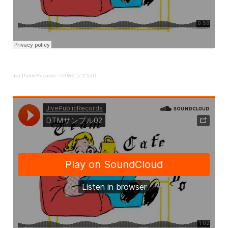
JivePublicRecords
·
DTMサンプル01