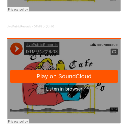
JivePublicRecords
·
DTMサンプル02