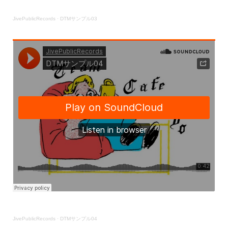
JivePublicRecords
·
DTMサンプル03
JivePublicRecords
·
DTMサンプル04