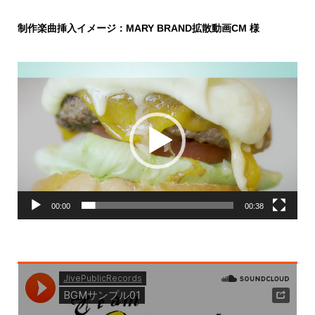
制作楽曲挿入イメージ：MARY BRAND拡散動画CM 様
動
画
プ
レ
ー
ヤ
ー
00:00
00:38